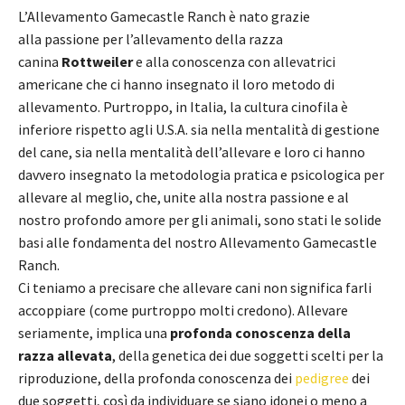
L’Allevamento Gamecastle Ranch è nato grazie
alla passione per l’allevamento della razza
canina
Rottweiler
e alla conoscenza con allevatrici
americane che ci hanno insegnato il loro metodo di
allevamento. Purtroppo, in Italia, la cultura cinofila è
inferiore rispetto agli U.S.A. sia nella mentalità di gestione
del cane, sia nella mentalità dell’allevare e loro ci hanno
davvero insegnato la metodologia pratica e psicologica per
allevare al meglio, che, unite alla nostra passione e al
nostro profondo amore per gli animali, sono stati le solide
basi alle fondamenta del nostro Allevamento Gamecastle
Ranch.
Ci teniamo a precisare che allevare cani non significa farli
accoppiare (come purtroppo molti credono). Allevare
seriamente, implica una
profonda conoscenza della
razza allevata
, della genetica dei due soggetti scelti per la
riproduzione, della profonda conoscenza dei
pedigree
dei
due soggetti, così da individuare se siano idonei o meno a