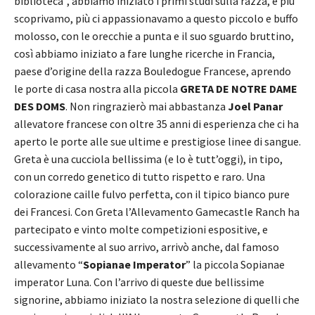
biblioteca”, abbiamo iniziato i primi studi sulla razza, e più
scoprivamo, più ci appassionavamo a questo piccolo e buffo
molosso, con le orecchie a punta e il suo sguardo bruttino,
così abbiamo iniziato a fare lunghe ricerche in Francia,
paese d’origine della razza Bouledogue Francese, aprendo
le porte di casa nostra alla piccola
GRETA DE NOTRE DAME
DES DOMS
. Non ringrazierò mai abbastanza
Joel Panar
allevatore francese con oltre 35 anni di esperienza che ci ha
aperto le porte alle sue ultime e prestigiose linee di sangue.
Greta è una cucciola bellissima (e lo è tutt’oggi), in tipo,
con un corredo genetico di tutto rispetto e raro. Una
colorazione caille fulvo perfetta, con il tipico bianco pure
dei Francesi. Con Greta l’Allevamento Gamecastle Ranch ha
partecipato e vinto molte competizioni espositive, e
successivamente al suo arrivo, arrivò anche, dal famoso
allevamento “
Sopianae Imperator
” la piccola Sopianae
imperator Luna. Con l’arrivo di queste due bellissime
signorine, abbiamo iniziato la nostra selezione di quelli che