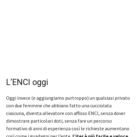
L’ENCI oggi
Oggi invece (e aggiungiamo purtroppo) un qualsiasi privato
con due femmine che abbiano fatto una cucciolata
ciascuna, diventa allevatore con affisso ENCI, senza dover
dimostrare particolari doti, senza fare un percorso
formativo di anni di esperienza così le richieste aumentano
così come i guadagni per l’ente,
l’iter è più facile e veloce
,