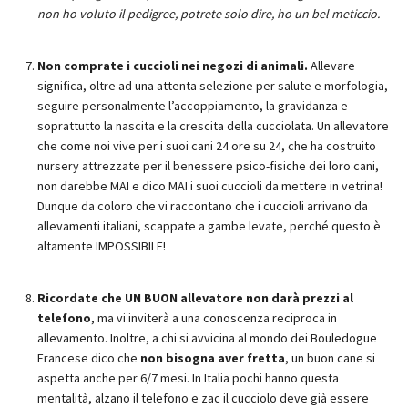
non ho voluto il pedigree, potrete solo dire, ho un bel meticcio.
Non comprate i cuccioli nei negozi di animali.
Allevare
significa, oltre ad una attenta selezione per salute e morfologia,
seguire personalmente l’accoppiamento, la gravidanza e
soprattutto la nascita e la crescita della cucciolata. Un allevatore
che come noi vive per i suoi cani 24 ore su 24, che ha costruito
nursery attrezzate per il benessere psico-fisiche dei loro cani,
non darebbe MAI e dico MAI i suoi cuccioli da mettere in vetrina!
Dunque da coloro che vi raccontano che i cuccioli arrivano da
allevamenti italiani, scappate a gambe levate, perché questo è
altamente IMPOSSIBILE!
Ricordate che UN BUON allevatore non darà prezzi al
telefono
, ma vi inviterà a una conoscenza reciproca in
allevamento. Inoltre, a chi si avvicina al mondo dei Bouledogue
Francese dico che
non bisogna aver fretta
, un buon cane si
aspetta anche per 6/7 mesi. In Italia pochi hanno questa
mentalità, alzano il telefono e zac il cucciolo deve già essere