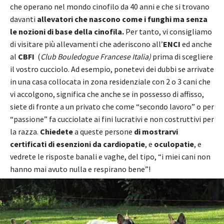
che operano nel mondo cinofilo da 40 anni e che si trovano
davanti
allevatori che nascono come i funghi ma senza
le nozioni di base della cinofila.
Per tanto, vi consigliamo
di visitare più allevamenti che aderiscono all’
ENCI
ed anche
al
CBFI
(
Club Bouledogue Francese Italia)
prima di scegliere
il vostro cucciolo. Ad esempio, ponetevi dei dubbi se arrivate
in una casa collocata in zona residenziale con 2 o 3 cani che
vi accolgono, significa che anche se in possesso di affisso,
siete di fronte a un privato che come “secondo lavoro” o per
“passione” fa cucciolate ai fini lucrativi e non costruttivi per
la razza.
Chiedete
a queste persone
di mostrarvi
certificati di esenzioni da cardiopatie
, e
oculopatie
, e
vedrete le risposte banali e vaghe, del tipo, “i miei cani non
hanno mai avuto nulla e respirano bene”!