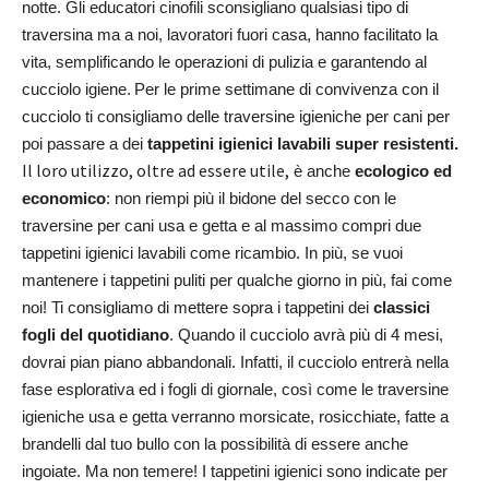
notte. Gli educatori cinofili sconsigliano qualsiasi tipo di
traversina ma a noi, lavoratori fuori casa, hanno facilitato la
vita, semplificando le operazioni di pulizia e garantendo al
cucciolo igiene.
Per le prime settimane di convivenza con il
cucciolo ti consigliamo delle traversine igieniche per cani per
poi passare a dei
tappetini igienici lavabili super resistenti.
Il loro utilizzo, oltre ad essere utile,
è anche
ecologico ed
economico
: non riempi più il bidone del secco con le
traversine per cani usa e getta e al massimo compri due
tappetini igienici lavabili come ricambio. In più, se vuoi
mantenere i tappetini puliti per qualche giorno in più, fai come
noi! Ti consigliamo di mettere sopra i tappetini dei
classici
fogli del quotidiano
. Quando il cucciolo avrà più di 4 mesi,
dovrai pian piano abbandonali. Infatti, il cucciolo entrerà nella
fase esplorativa ed i fogli di giornale, così come le traversine
igieniche usa e getta verranno morsicate, rosicchiate, fatte a
brandelli dal tuo bullo con la possibilità di essere anche
ingoiate. Ma non temere! I tappetini igienici sono indicate per