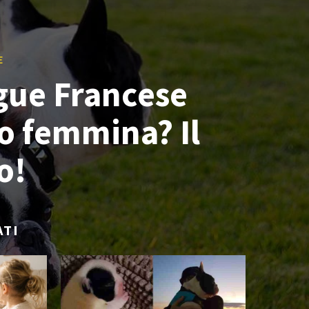
E
ue Francese
o femmina? Il
o!
ATI