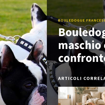
BOULEDOGUE FRANCES
Bouledog
maschio 
confront
ARTICOLI CORREL