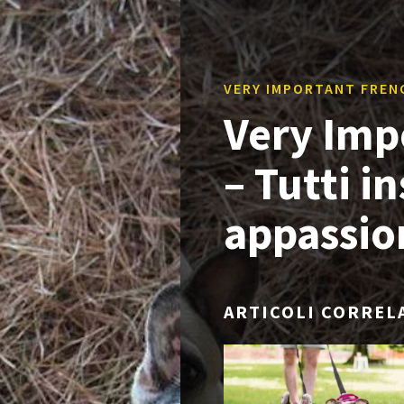
VERY IMPORTANT FREN
Very Imp
– Tutti i
appassi
ARTICOLI CORREL