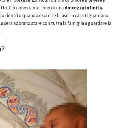
o
che li porta senza alcun’ombra di timore a tenere il
petto. Ciò nonostante sono di una
dolcezza infinita.
o rientri o quando esci e se li lasci in casa ti guardano
 La sera adorano stare con tutta la famiglia a guardare la
.
a?