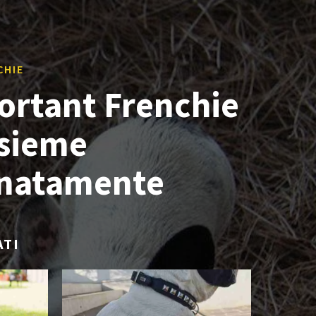
CHIE
ortant Frenchie
nsieme
onatamente
ATI