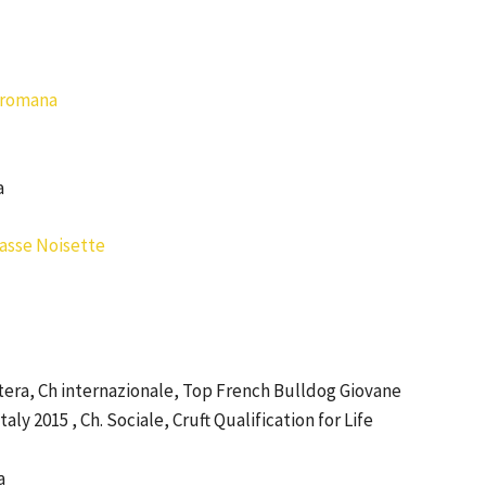
caromana
a
Casse Noisette
Estera, Ch internazionale, Top French Bulldog Giovane
y 2015 , Ch. Sociale, Cruft Qualification for Life
a