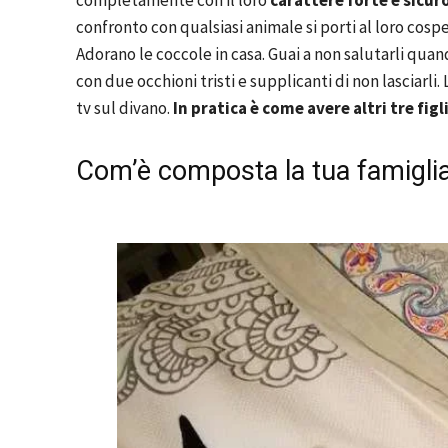
completamente con il loro
carattere forte e sicur
confronto con qualsiasi animale si porti al loro cos
Adorano le coccole in casa. Guai a non salutarli quand
con due occhioni tristi e supplicanti di non lasciarli.
tv sul divano.
In pratica è come avere altri tre figli
Com’è composta la tua famigli