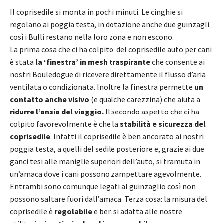
Il coprisedile si monta in pochi minuti. Le cinghie si
regolano ai poggia testa, in dotazione anche due guinzagli
così i Bulli restano nella loro zona e non escono.
La prima cosa che ci ha colpito del coprisedile auto per cani
è stata
la ‘finestra’ in mesh traspirante
che consente ai
nostri Bouledogue di ricevere direttamente il flusso d’aria
ventilata o condizionata. Inoltre la finestra permette
un
contatto anche visivo
(e qualche carezzina) che aiuta a
ridurre l’ansia del viaggio.
Il secondo aspetto che ci ha
colpito favorevolmente è che la
stabilità e sicurezza del
coprisedile
. Infatti il coprisedile è ben ancorato ai nostri
poggia testa, a quelli del sedile posteriore e, grazie ai due
ganci tesi alle maniglie superiori dell’auto, si tramuta in
un’amaca dove i cani possono zampettare agevolmente.
Entrambi sono comunque legati al guinzaglio così non
possono saltare fuori dall’amaca. Terza cosa: l
a misura del
coprisedile è
regolabile
e ben si adatta alle nostre