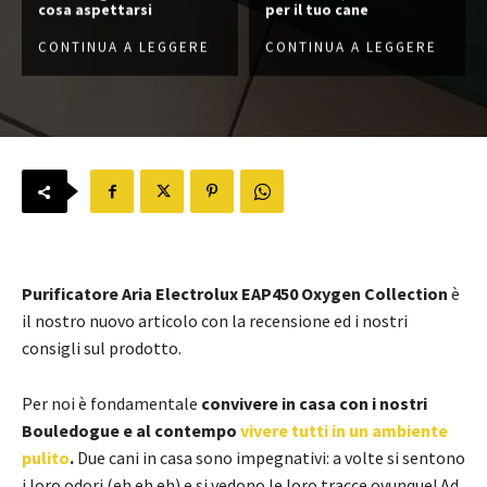
cosa aspettarsi
per il tuo cane
CONTINUA A LEGGERE
CONTINUA A LEGGERE
Purificatore Aria Electrolux EAP450 Oxygen Collection
è
il nostro nuovo articolo con la recensione ed i nostri
consigli sul prodotto.
Per noi è fondamentale
convivere in casa con i nostri
Bouledogue e al contempo
vivere tutti in un ambiente
pulito
.
Due cani in casa sono impegnativi: a volte si sentono
i loro odori (eh eh eh) e si vedono le loro tracce ovunque! Ad