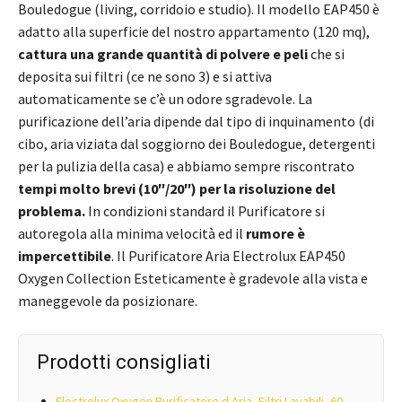
Bouledogue (living, corridoio e studio). Il modello EAP450 è
adatto alla superficie del nostro appartamento (120 mq),
cattura una grande quantità di polvere e peli
che si
deposita sui filtri (ce ne sono 3) e si attiva
automaticamente se c’è un odore sgradevole. La
purificazione dell’aria dipende dal tipo di inquinamento (di
cibo, aria viziata dal soggiorno dei Bouledogue, detergenti
per la pulizia della casa) e abbiamo sempre riscontrato
tempi molto brevi (10″/20″) per la risoluzione del
problema.
In condizioni standard il Purificatore si
autoregola alla minima velocità ed il
rumore è
impercettibile
. Il Purificatore Aria Electrolux EAP450
Oxygen Collection Esteticamente è gradevole alla vista e
maneggevole da posizionare.
Prodotti consigliati
Electrolux Oxygen Purificatore d Aria, Filtri Lavabili, 60