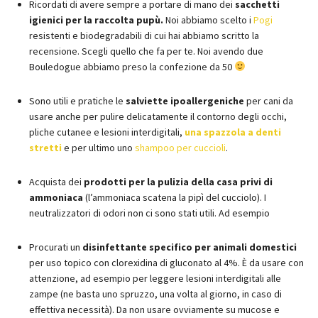
Ricordati di avere sempre a portare di mano dei
sacchetti
igienici per la raccolta pupù.
Noi abbiamo scelto i
Pogi
resistenti e biodegradabili di cui hai abbiamo scritto la
recensione. Scegli quello che fa per te. Noi avendo due
Bouledogue abbiamo preso la confezione da 50
Sono utili e pratiche le
salviette ipoallergeniche
per cani da
usare anche per pulire delicatamente il contorno degli occhi,
pliche cutanee e lesioni interdigitali,
una spazzola a denti
stretti
e per ultimo uno
shampoo per cuccioli
.
Acquista dei
prodotti per la pulizia della casa privi di
ammoniaca
(l’ammoniaca scatena la pipì del cucciolo). I
neutralizzatori di odori non ci sono stati utili. Ad esempio
Procurati un
disinfettante specifico per animali domestici
per uso topico con clorexidina di gluconato al 4%. È da usare con
attenzione, ad esempio per leggere lesioni interdigitali alle
zampe (ne basta uno spruzzo, una volta al giorno, in caso di
effettiva necessità). Da non usare ovviamente su mucose e