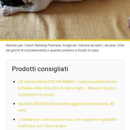
Recinto per i nostri Bulldog Francese. Funge da “camera da letto”, da tana. Utile
nei giorni di convalescenza o quando puliamo a fondo la casa.
Prodotti consigliati
ICF Clorexyderm OTO 150 Millilitri – Soluzione Delicata per
la Pulizia delle Orecchie di Cani e Gatti – Rimuove Sporco
e Cerume in Eccesso
Inodorina PET100106 salviette aggiorna clorhexidina, 40
unità
2 ciotole per cani in acciaio inox, con supporto regolabile
in altezza, per cibo e acqua