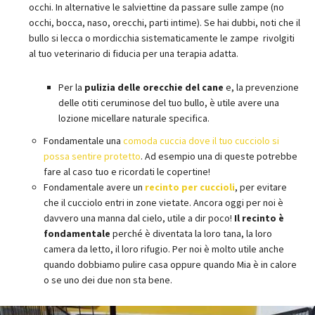
occhi. In alternative le salviettine da passare sulle zampe (no
occhi, bocca, naso, orecchi, parti intime). Se hai dubbi, noti che il
bullo si lecca o mordicchia sistematicamente le zampe rivolgiti
al tuo veterinario di fiducia per una terapia adatta.
Per la
pulizia delle orecchie del cane
e, la prevenzione
delle otiti ceruminose del tuo bullo, è utile avere una
lozione micellare naturale specifica.
Fondamentale una
comoda cuccia dove il tuo cucciolo si
possa sentire protetto
. Ad esempio una di queste potrebbe
fare al caso tuo e ricordati le copertine!
Fondamentale avere un
recinto per cuccioli
, per evitare
che il cucciolo entri in zone vietate. Ancora oggi per noi è
davvero una manna dal cielo, utile a dir poco!
Il recinto è
fondamentale
perché è diventata la loro tana, la loro
camera da letto, il loro rifugio. Per noi è molto utile anche
quando dobbiamo pulire casa oppure quando Mia è in calore
o se uno dei due non sta bene.