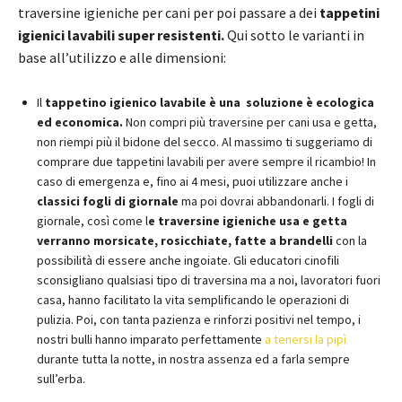
traversine igieniche per cani per poi passare a dei
tappetini
igienici lavabili super resistenti.
Qui sotto le varianti in
base all’utilizzo e alle dimensioni:
Il
tappetino igienico lavabile è una soluzione è ecologica
ed economica.
Non compri più traversine per cani usa e getta,
non riempi più il bidone del secco. Al massimo ti suggeriamo di
comprare due tappetini lavabili per avere sempre il ricambio! In
caso di emergenza e, fino ai 4 mesi, puoi utilizzare anche i
classici fogli di giornale
ma poi dovrai abbandonarli. I fogli di
giornale, così come l
e traversine igieniche usa e getta
verranno morsicate, rosicchiate, fatte a brandelli
con la
possibilità di essere anche ingoiate. Gli educatori cinofili
sconsigliano qualsiasi tipo di traversina ma a noi, lavoratori fuori
casa, hanno facilitato la vita semplificando le operazioni di
pulizia. Poi, con tanta pazienza e rinforzi positivi nel tempo, i
nostri bulli hanno imparato perfettamente
a tenersi la pipì
durante tutta la notte, in nostra assenza ed a farla sempre
sull’erba.