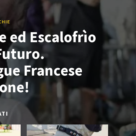
CHIE
e ed Escalofrìo
Futuro.
ue Francese
ione!
ATI