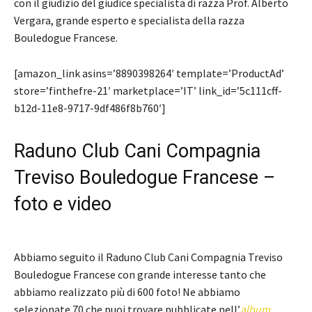
con il giudizio del giudice specialista di razza Prof. Alberto
Vergara, grande esperto e specialista della razza
Bouledogue Francese.
[amazon_link asins=’8890398264′ template=’ProductAd’
store=’finthefre-21′ marketplace=’IT’ link_id=’5c111cff-
b12d-11e8-9717-9df486f8b760′]
Raduno Club Cani Compagnia
Treviso Bouledogue Francese –
foto e video
Abbiamo seguito il Raduno Club Cani Compagnia Treviso
Bouledogue Francese con grande interesse tanto che
abbiamo realizzato più di 600 foto! Ne abbiamo
selezionate 70 che puoi trovare pubblicate nell’
album