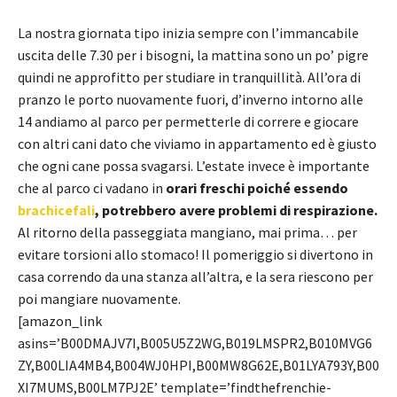
La nostra giornata tipo inizia sempre con l’immancabile
uscita delle 7.30 per i bisogni, la mattina sono un po’ pigre
quindi ne approfitto per studiare in tranquillità. All’ora di
pranzo le porto nuovamente fuori, d’inverno intorno alle
14 andiamo al parco per permetterle di correre e giocare
con altri cani dato che viviamo in appartamento ed è giusto
che ogni cane possa svagarsi. L’estate invece è importante
che al parco ci vadano in
orari freschi poiché essendo
brachicefali
, potrebbero avere problemi di respirazione.
Al ritorno della passeggiata mangiano, mai prima… per
evitare torsioni allo stomaco! Il pomeriggio si divertono in
casa correndo da una stanza all’altra, e la sera riescono per
poi mangiare nuovamente.
[amazon_link
asins=’B00DMAJV7I,B005U5Z2WG,B019LMSPR2,B010MVG6
ZY,B00LIA4MB4,B004WJ0HPI,B00MW8G62E,B01LYA793Y,B00
XI7MUMS,B00LM7PJ2E’ template=’findthefrenchie-