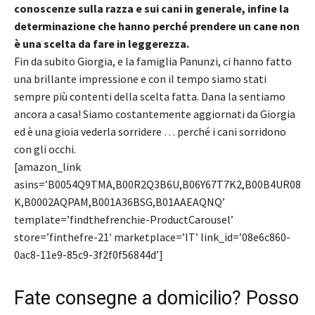
conoscenze sulla razza e sui cani in generale, infine la
determinazione che hanno perché prendere un cane non
è una scelta da fare in leggerezza.
Fin da subito Giorgia, e la famiglia Panunzi, ci hanno fatto
una brillante impressione e con il tempo siamo stati
sempre più contenti della scelta fatta. Dana la sentiamo
ancora a casa! Siamo costantemente aggiornati da Giorgia
ed è una gioia vederla sorridere … perché i cani sorridono
con gli occhi.
[amazon_link
asins=’B0054Q9TMA,B00R2Q3B6U,B06Y67T7K2,B00B4UR08
K,B0002AQPAM,B001A36BSG,B01AAEAQNQ’
template=’findthefrenchie-ProductCarousel’
store=’finthefre-21′ marketplace=’IT’ link_id=’08e6c860-
0ac8-11e9-85c9-3f2f0f56844d’]
Fate consegne a domicilio? Posso