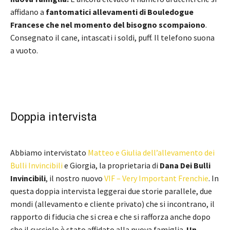
affidano a
fantomatici allevamenti di Bouledogue
Francese che nel momento del bisogno scompaiono
.
Consegnato il cane, intascati i soldi, puff. Il telefono suona
a vuoto.
Doppia intervista
Abbiamo intervistato
Matteo e Giulia dell’allevamento dei
Bulli Invincibili
e Giorgia, la proprietaria di
Dana Dei Bulli
Invincibili
, il nostro nuovo
VIF – Very Important Frenchie
. In
questa doppia intervista leggerai due storie parallele, due
mondi (allevamento e cliente privato) che si incontrano, il
rapporto di fiducia che si crea e che si rafforza anche dopo
che il cucciolo è stato affidato alla nuova famiglia.
Un