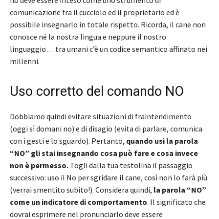
no deve essere inteso come uno strumento di
comunicazione fra il cucciolo ed il proprietario ed è
possibile insegnarlo in totale rispetto. Ricorda, il cane non
conosce né la nostra lingua e neppure il nostro
linguaggio… tra umani c’è un codice semantico affinato nei
millenni.
Uso corretto del comando NO
Dobbiamo quindi evitare situazioni di fraintendimento
(oggi sì domani no) e di disagio (evita di parlare, comunica
con i gesti e lo sguardo). Pertanto,
quando usi la parola
“NO” gli stai insegnando cosa può fare e cosa invece
non è permesso.
Togli dalla tua testolina il passaggio
successivo: uso il No per sgridare il cane, così non lo farà più.
(verrai smentito subito!). Considera quindi,
la parola “NO”
come un indicatore di comportamento
. Il significato che
dovrai esprimere nel pronunciarlo deve essere