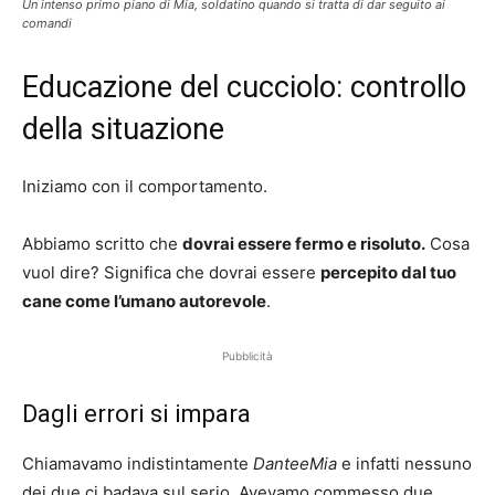
Un intenso primo piano di Mia, soldatino quando si tratta di dar seguito ai
comandi
Educazione del cucciolo: controllo
della situazione
Iniziamo con il comportamento.
Abbiamo scritto che
dovrai essere fermo e risoluto.
Cosa
vuol dire? Significa che dovrai essere
percepito dal tuo
cane come l’umano autorevole
.
Pubblicità
Dagli errori si impara
Chiamavamo indistintamente
DanteeMia
e infatti nessuno
dei due ci badava sul serio. Avevamo commesso due