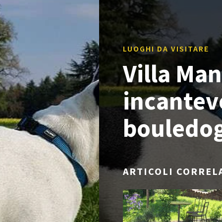
LUOGHI DA VISITARE
Villa Man
incantev
bouledog
ARTICOLI CORREL