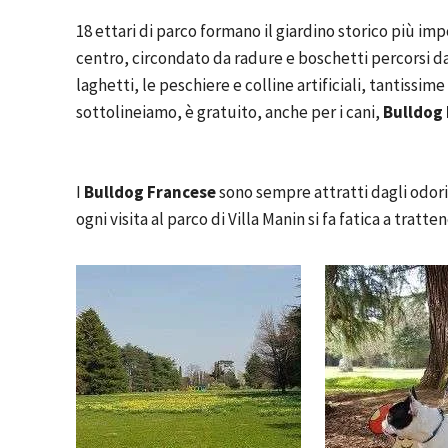
18 ettari di parco formano il giardino storico più im
centro, circondato da radure e boschetti percorsi da 
laghetti, le peschiere e colline artificiali, tantissime 
sottolineiamo, è gratuito, anche per i cani,
Bulldog
I
Bulldog Francese
sono sempre attratti dagli odori
ogni visita al parco di Villa Manin si fa fatica a tratten