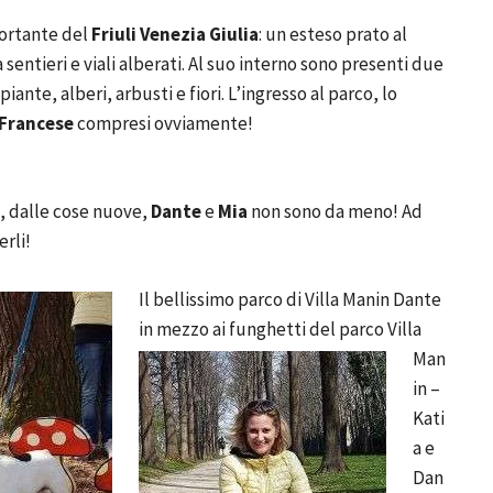
portante del
Friuli Venezia Giulia
: un esteso prato al
sentieri e viali alberati. Al suo interno sono presenti due
piante, alberi, arbusti e fiori. L’ingresso al parco, lo
 Francese
compresi ovviamente!
, dalle cose nuove,
Dante
e
Mia
non sono da meno! Ad
erli!
Il bellissimo parco di Villa Manin
Dante
in mezzo ai funghetti del parco
Villa
Man
in –
Kati
a e
Dan