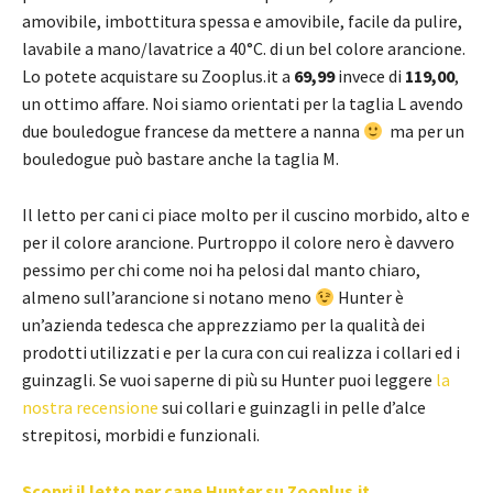
amovibile, imbottitura spessa e amovibile, facile da pulire,
lavabile a mano/lavatrice a 40°C. di un bel colore arancione.
Lo potete acquistare su Zooplus.it a
69,99
invece di
119,00
,
un ottimo affare. Noi siamo orientati per la taglia L avendo
due bouledogue francese da mettere a nanna
ma per un
bouledogue può bastare anche la taglia M.
Il letto per cani ci piace molto per il cuscino morbido, alto e
per il colore arancione. Purtroppo il colore nero è davvero
pessimo per chi come noi ha pelosi dal manto chiaro,
almeno sull’arancione si notano meno
Hunter è
un’azienda tedesca che apprezziamo per la qualità dei
prodotti utilizzati e per la cura con cui realizza i collari ed i
guinzagli. Se vuoi saperne di più su Hunter puoi leggere
la
nostra recensione
sui collari e guinzagli in pelle d’alce
strepitosi, morbidi e funzionali.
Scopri il letto per cane Hunter su Zooplus.it