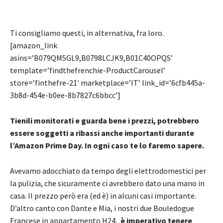
Ti consigliamo questi, in alternativa, fra loro.
[amazon_link
asins=’B079QM5GL9,B0798LCJK9,B01C40OPQS’
template=’findthefrenchie-ProductCarousel’
store=’finthefre-21′ marketplace=’IT’ link_id=’6cfb445a-
3b8d-454e-b0ee-8b7827c6bbcc’]
Tienili monitorati e guarda bene i prezzi, potrebbero
essere soggetti a ribassi anche importanti durante
l’Amazon Prime Day. In ogni caso te lo faremo sapere.
Avevamo adocchiato da tempo degli elettrodomestici per
la pulizia, che sicuramente ci avrebbero dato una mano in
casa. Il prezzo però era (ed è) in alcuni casi importante.
D’altro canto con Dante e Mia, i nostri due Bouledogue
Francese in appartamento H24,
è imperativo tenere