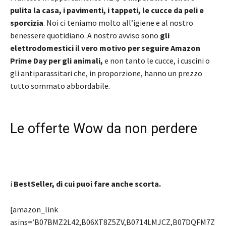
pulita la casa, i pavimenti, i tappeti, le cucce da peli e
sporcizia
. Noi ci teniamo molto all’igiene e al nostro
benessere quotidiano. A nostro avviso sono
gli
elettrodomestici il vero motivo per seguire Amazon
Prime Day per gli animali,
e non tanto le cucce, i cuscini o
gli antiparassitari che, in proporzione, hanno un prezzo
tutto sommato abbordabile.
Le offerte Wow da non perdere
i
BestSeller, di cui puoi fare anche scorta.
[amazon_link
asins=’B07BMZ2L42,B06XT8Z5ZV,B0714LMJCZ,B07DQFM7Z