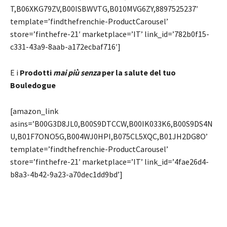
T,B06XKG79ZV,B00ISBWVTG,B010MVG6ZY,8897525237′
template=’findthefrenchie-ProductCarousel’
store=’finthefre-21′ marketplace=’IT’ link_id=’782b0f15-
c331-43a9-8aab-a172ecbaf716′]
E i
Prodotti
mai più senza
per la salute del tuo
Bouledogue
[amazon_link
asins=’B00G3D8JL0,B00S9DTCCW,B00IK033K6,B00S9DS4N
U,B01F7ONO5G,B004WJ0HPI,B075CL5XQC,B01JH2DG8O’
template=’findthefrenchie-ProductCarousel’
store=’finthefre-21′ marketplace=’IT’ link_id=’4fae26d4-
b8a3-4b42-9a23-a70dec1dd9bd’]