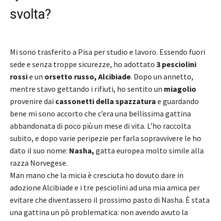
svolta?
Mi sono trasferito a Pisa per studio e lavoro. Essendo fuori
sede e senza troppe sicurezze, ho adottato
3 pesciolini
rossi
e un
orsetto russo, Alcibiade
. Dopo un annetto,
mentre stavo gettando i rifiuti, ho sentito un
miagolio
provenire dai
cassonetti della spazzatura
e guardando
bene mi sono accorto che c’era una bellissima gattina
abbandonata di poco più un mese di vita. L’ho raccolta
subito, e dopo varie peripezie per farla sopravvivere le ho
dato il suo nome:
Nasha,
gatta europea molto simile alla
razza Norvegese.
Man mano che la micia è cresciuta ho dovuto dare in
adozione Alcibiade e i tre pesciolini ad una mia amica per
evitare che diventassero il prossimo pasto di Nasha. È stata
una gattina un pò problematica: non avendo avuto la