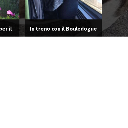
er il
In treno con il Bouledogue
CONTINUA A LEGGERE