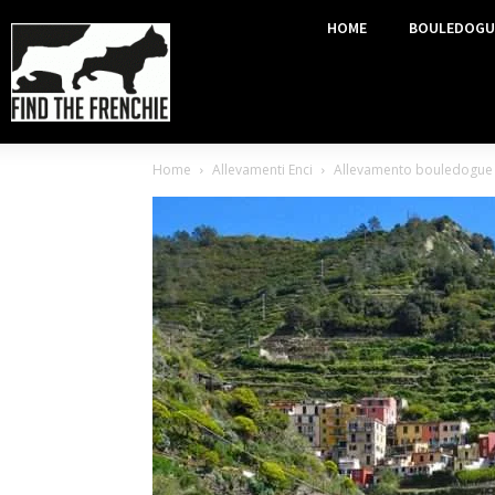
HOME
BOULEDOGU
Home
Allevamenti Enci
Allevamento bouledogue f