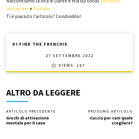
Raccontiamo la vita di Dante e Mia sui social
Facebook
Instagram
e
Youtube
Ti è piaciuto l’articolo? Condividilo!
BY
FIND THE FRENCHIE
27 SETTEMBRE 2022
VIEWS
187
ALTRO DA LEGGERE
ARTICOLO PRECEDENTE
PROSSIMO ARTICOLO
Giochi di attivazione
Cuccia per cani quale
mentale per il cane
scegliere?