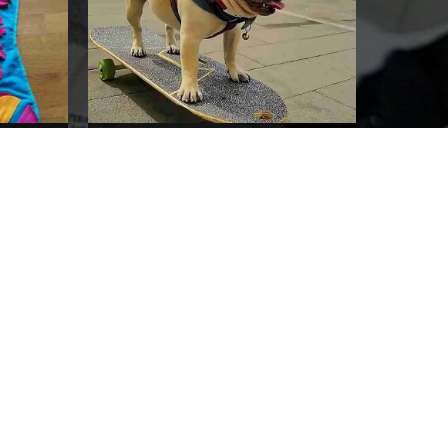
per il
Bouledogue francese e
skateboard
CONTINUA A LEGGERE