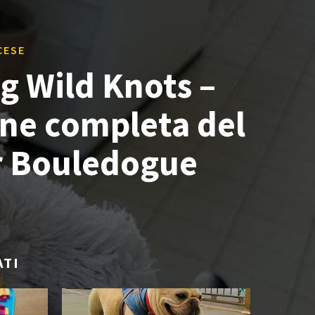
CESE
g Wild Knots –
ne completa del
r Bouledogue
ATI