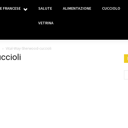
E FRANCESE
SALUTE
ALIMENTAZIONE
CUCCIOLO
VETRINA
e
Vital-Way-Sherwood-cuccioli
ccioli