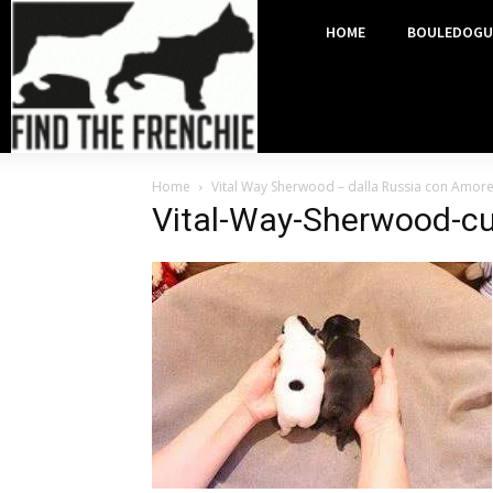
HOME
BOULEDOGU
Home
Vital Way Sherwood – dalla Russia con Amor
Vital-Way-Sherwood-cu