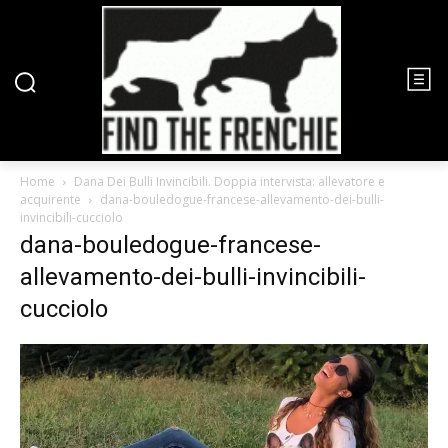
Home
Dana Dei Bulli Invincibili. Doppia intervista: allevatore e
acquirente
dana-bouledogue-francese-allevamento-dei-bulli-
invincibili-cucciolo
dana-bouledogue-francese-
allevamento-dei-bulli-invincibili-
cucciolo