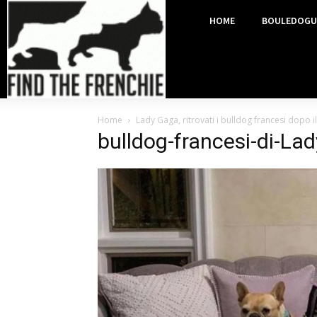
HOME
BOULEDOGU
Home
Lady Gaga, ritrovati i bulldog francesi dopo 
bulldog-francesi-di-Lad