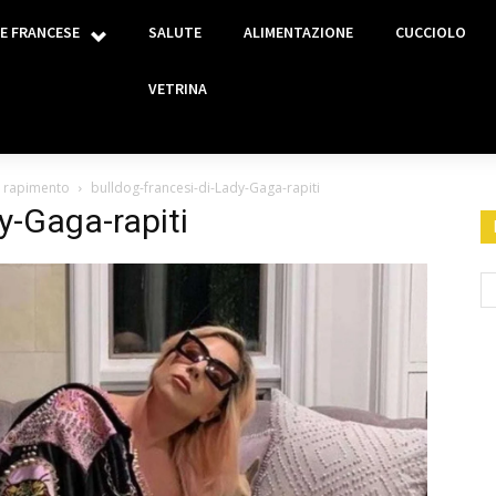
E FRANCESE
SALUTE
ALIMENTAZIONE
CUCCIOLO
VETRINA
il rapimento
bulldog-francesi-di-Lady-Gaga-rapiti
y-Gaga-rapiti