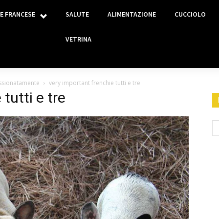
E FRANCESE
SALUTE
ALIMENTAZIONE
CUCCIOLO
VETRINA
assionatamente
very important frenchie tutti e tre
tutti e tre