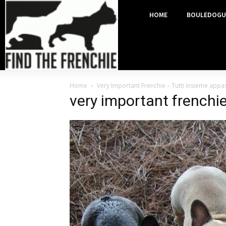
HOME
BOULEDOGU
Home
Very Important Frenchie – Tutti insieme app
very important frenchie 