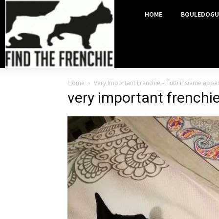
HOME
BOULEDOGU
Home
Very Important Frenchie – Tutti insieme app
very important frenchi