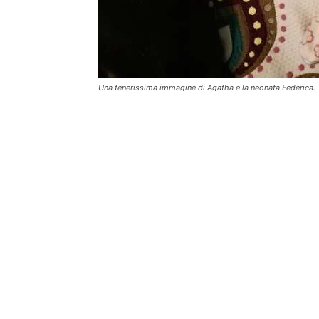
Una tenerissima immagine di Agatha e la neonata Federica.
SOC
FIND THE FRENCHIE
M
Find the Frenchie è un blog dedicato al
F
Bouledogue Francese. Dal 2017 scriviamo