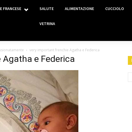
E FRANCESE
SALUTE
ALIMENTAZIONE
CUCCIOLO
VETRINA
assionatamente
very important frenchie Agatha e Federica
e Agatha e Federica