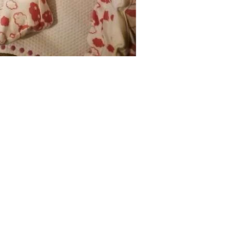
IAL
CONTATTI
Scrivici
ail
Instagram
Newsletter
acebook
Youtube