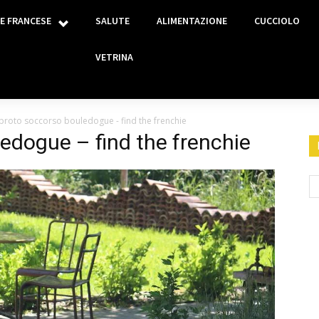
E FRANCESE
SALUTE
ALIMENTAZIONE
CUCCIOLO
VETRINA
 proto soccorso bouledogue - find the frenchie
ledogue – find the frenchie