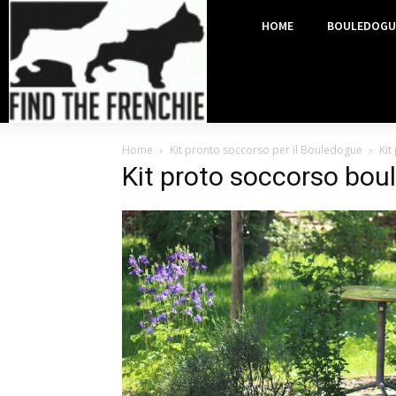
HOME
BOULEDOGU
Home
Kit pronto soccorso per il Bouledogue
Kit
Kit proto soccorso bou