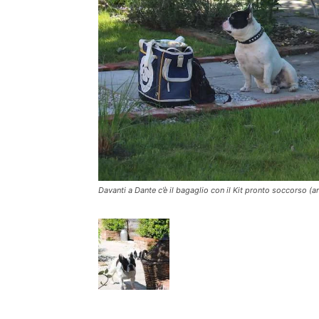
Davanti a Dante c’è il bagaglio con il Kit pronto soccorso (art