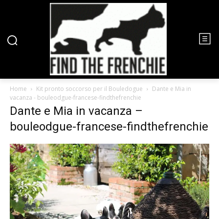
Home
Kit pronto soccorso per il Bouledogue
Dante e Mia in
vacanza - bouleodgue-francese-findthefrenchie
Dante e Mia in vacanza –
bouleodgue-francese-findthefrenchie