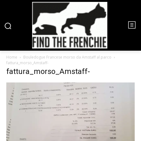
Home
Bouledogue Francese morso da Amstaff al parco
fattura_morso_Amstaff-
fattura_morso_Amstaff-