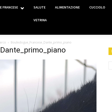
E FRANCESE
SALUTE
ALIMENTAZIONE
CUCCIOLO
VETRINA
arco
Bouledogue_Francese_Dante_primo_piano
Dante_primo_piano