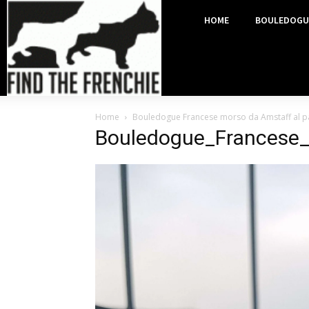
HOME
BOULEDOGU
Home
Bouledogue Francese morso da Amstaff al p
Bouledogue_Francese_