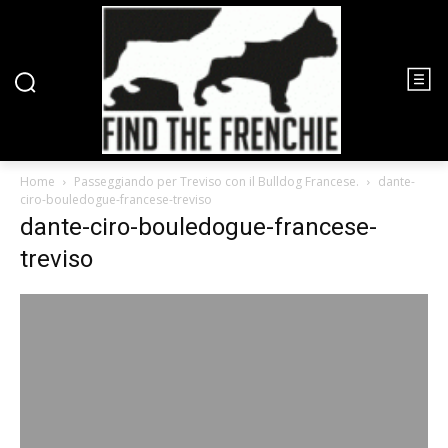
Home
Passeggiando per Treviso con il Bulldog Francese.
dante-
ciro-bouledogue-francese-treviso
dante-ciro-bouledogue-francese-
treviso