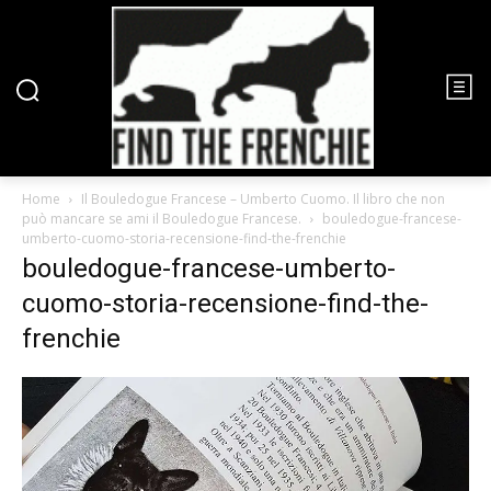
Home
Il Bouledogue Francese – Umberto Cuomo. Il libro che non
può mancare se ami il Bouledogue Francese.
bouledogue-francese-
umberto-cuomo-storia-recensione-find-the-frenchie
bouledogue-francese-umberto-
cuomo-storia-recensione-find-the-
frenchie