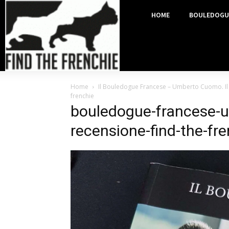
HOME
BOULEDOGU
Home
Il Bouledogue Francese – Umberto Cuomo. Il
frenchie
bouledogue-francese-
recensione-find-the-fr