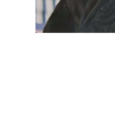
ICopertina del libro Il Bouledogue Francese di Umberto Cu