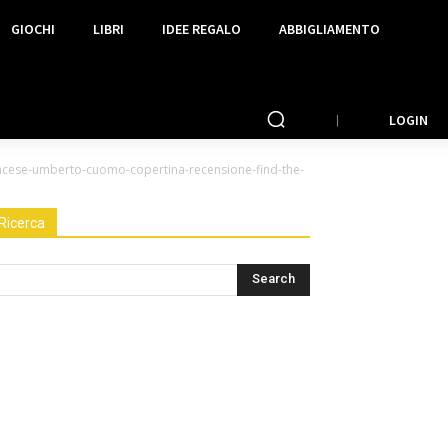
GIOCHI
LIBRI
IDEE REGALO
ABBIGLIAMENTO
LOGIN
cese-umberto-cuomo-copertina-recensione-find-the-
Ricerca