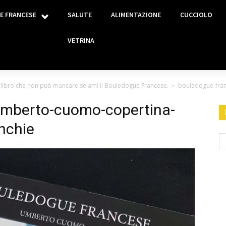
E FRANCESE
SALUTE
ALIMENTAZIONE
CUCCIOLO
VETRINA
 libro che non può mancare se ami il Bouledogue Francese.
bouledogue-fran
umberto-cuomo-copertina-
enchie