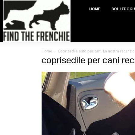
HOME
BOULEDOGU
Home
Coprisedile auto per cani. La nostra recensi
coprisedile per cani re