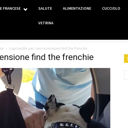
E FRANCESE
SALUTE
ALIMENTAZIONE
CUCCIOLO
VETRINA
one
coprisedile per cani recensione find the frenchie
censione find the frenchie