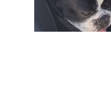
Il coprisedile per cani con le alette laterali zippate si tras
agganciato al collare in modo da evitare che il cane esca dal