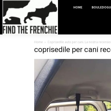
HOME
BOULEDOGU
Home
Coprisedile auto per cani. La nostra recensi
coprisedile per cani re