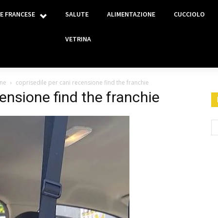
E FRANCESE
SALUTE
ALIMENTAZIONE
CUCCIOLO
VETRINA
one
coprisedile per cani recensione find the franchie
censione find the franchie