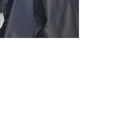
forma in una comoda amaca. Il guinzaglio – cintura di sicurezza – è
l’amaca sia durate il viaggio che durante le soste.