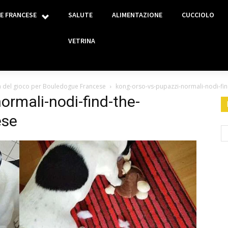
E FRANCESE
SALUTE
ALIMENTAZIONE
CUCCIOLO
VETRINA
a del gioco per Bouledogue Francese
kong-orso-vs-pupazzi-normali-nodi-fin
ormali-nodi-find-the-
ese