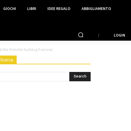
GIOCHI
LIBRI
IDEE REGALO
ABBIGLIAMENTO
LOGIN
d-the-frenchie-bulldog-francese
Ricerca