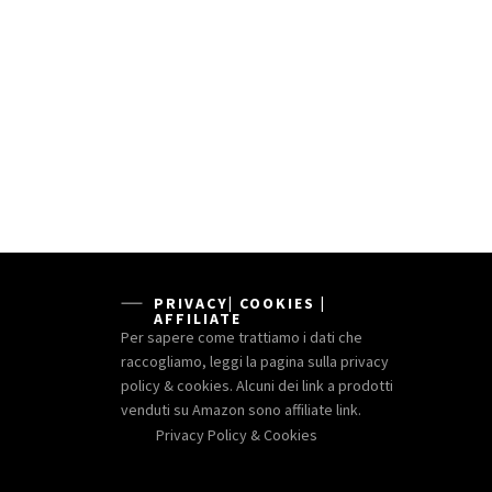
PRIVACY| COOKIES |
AFFILIATE
Per sapere come trattiamo i dati che
raccogliamo, leggi la pagina sulla privacy
policy & cookies. Alcuni dei link a prodotti
venduti su Amazon sono affiliate link.
Privacy Policy & Cookies