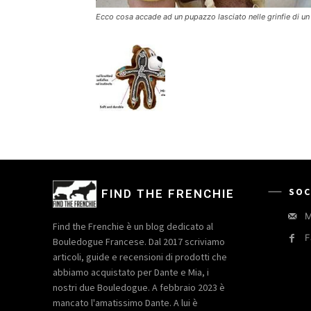
Ecco cosa accade ad un pupazzo lasciato nelle grinfie di u
SOC
FIND THE FRENCHIE
M
Find the Frenchie è un blog dedicato al
F
Bouledogue Francese. Dal 2017 scriviamo
articoli, guide e recensioni di prodotti che
abbiamo acquistato per Dante e Mia, i
nostri due Bouledogue. A febbraio 2023 è
mancato l'amatissimo Dante. A lui è