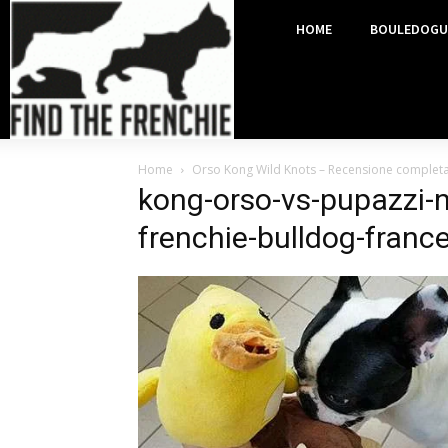
HOME
BOULEDOGU
Home
Orso Kong Wild Knots – Recensione complet
kong-orso-vs-pupazzi-n
frenchie-bulldog-franc