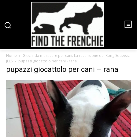
Home
Giochi da masticare per cani. La recensione del Kong Squeezz
JELS
pupazzi giocattolo per cani - rana
pupazzi giocattolo per cani – rana