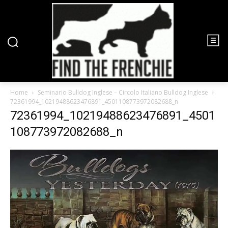
Home
Seminario Bulldog Inglese – Circolo Italiano Bulldog Inglese
72361994_10219488623476891_4501108773972082688_n
72361994_10219488623476891_4501
108773972082688_n