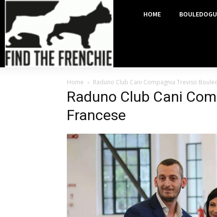
HOME
BOULEDOGU
Home
Raduno Club Cani Compagnia Treviso Boule
Raduno Club Cani Com
Francese