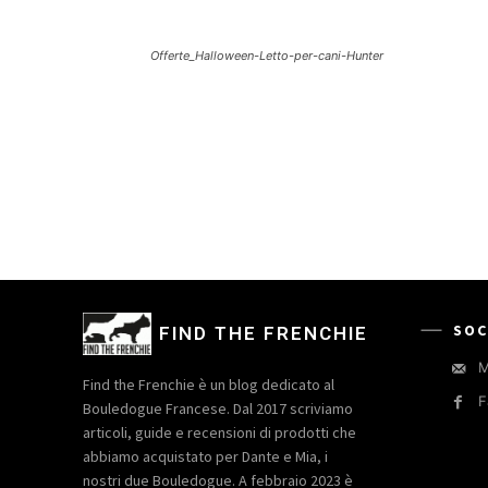
Offerte_Halloween-Letto-per-cani-Hunter
SOC
FIND THE FRENCHIE
M
Find the Frenchie è un blog dedicato al
F
Bouledogue Francese. Dal 2017 scriviamo
articoli, guide e recensioni di prodotti che
abbiamo acquistato per Dante e Mia, i
nostri due Bouledogue. A febbraio 2023 è