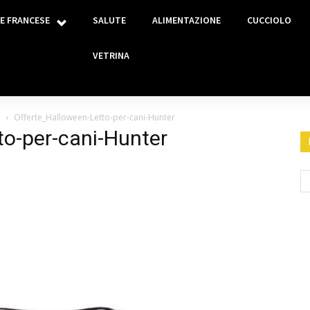
E FRANCESE
SALUTE
ALIMENTAZIONE
CUCCIOLO
VETRINA
e
Offerte_Halloween-Letto-per-cani-Hunter
to-per-cani-Hunter