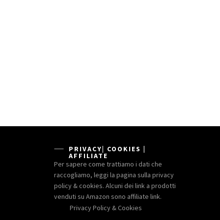
PRIVACY| COOKIES |
AFFILIATE
Per sapere come trattiamo i dati che
raccogliamo, leggi la pagina sulla privacy
policy & cookies. Alcuni dei link a prodotti
venduti su Amazon sono affiliate link.
Privacy Policy & Cookies