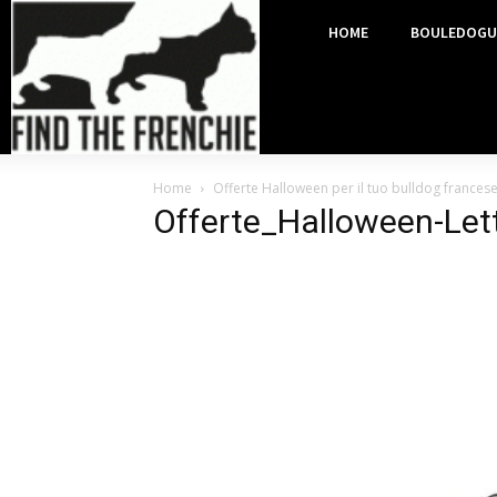
HOME
BOULEDOGU
Home
Offerte Halloween per il tuo bulldog frances
Offerte_Halloween-Let