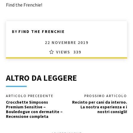
Find the Frenchie!
BY
FIND THE FRENCHIE
22 NOVEMBRE 2019
VIEWS
339
ALTRO DA LEGGERE
ARTICOLO PRECEDENTE
PROSSIMO ARTICOLO
Crocchette Simpsons
Recinto per cani da interno.
Premium Sensitive –
La nostra esperienza e i
Bouledogue con dermatite –
nostri consigli!
Recensione completa