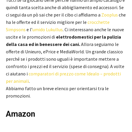
Tutti se la giocano bene perché hanno un ampio catalogo e
quindi tanta scelta anche di abbigliamento ed accessori. Se
ci segui da un pò sai che per il cibo ci affidiamo a
Zooplus
che
ha le offerte ed il servizio migliore per le
crocchette
Simpsons
e l’
umido Lukullus
. Ci interessano anche le nuove
uscite e le promozioni di
elettrodomestici per la pulizia
della casa ed in benessere dei cani.
Allora seguiamo le
offerte di Unieuro, ePrice e MediaWorld. Un grande classico
perché se i prodotti sono uguali è importante mettere a
confronto i prezzi ed il servizio (spese di consegna). A volte
ci aiutano i
comparatori di prezzo come Idealo – prodotti
per animali
.
Abbiamo fatto un breve elenco per orientarsi tra le
promozioni.
Amazon