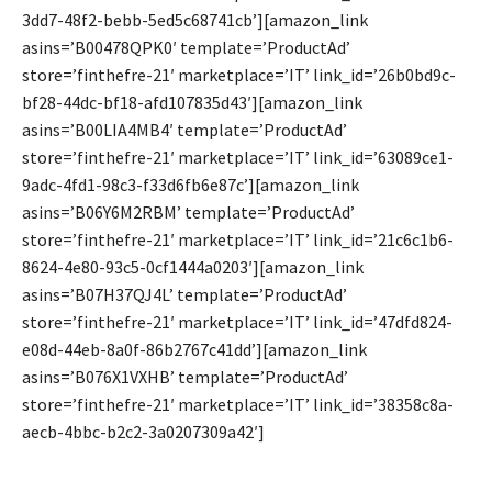
3dd7-48f2-bebb-5ed5c68741cb’][amazon_link
asins=’B00478QPK0′ template=’ProductAd’
store=’finthefre-21′ marketplace=’IT’ link_id=’26b0bd9c-
bf28-44dc-bf18-afd107835d43′][amazon_link
asins=’B00LIA4MB4′ template=’ProductAd’
store=’finthefre-21′ marketplace=’IT’ link_id=’63089ce1-
9adc-4fd1-98c3-f33d6fb6e87c’][amazon_link
asins=’B06Y6M2RBM’ template=’ProductAd’
store=’finthefre-21′ marketplace=’IT’ link_id=’21c6c1b6-
8624-4e80-93c5-0cf1444a0203′][amazon_link
asins=’B07H37QJ4L’ template=’ProductAd’
store=’finthefre-21′ marketplace=’IT’ link_id=’47dfd824-
e08d-44eb-8a0f-86b2767c41dd’][amazon_link
asins=’B076X1VXHB’ template=’ProductAd’
store=’finthefre-21′ marketplace=’IT’ link_id=’38358c8a-
aecb-4bbc-b2c2-3a0207309a42′]