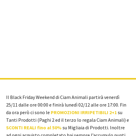
Il Black Friday Weekend di Ciam Animali partirà venerdì
25/11 dalle ore 00:00 e finirà lunedì 02/12 alle ore 17:00. Fin
da ora però ci sono le
PROMOZIONI IRRIPETIBILI 2+1
su
Tanti Prodotti (Paghi 2 ed il terzo lo regala Ciam Animali) e
SCONTI REALI fino al 50%
su Migliaia di Prodotti. Inoltre
ad ogni acquisto completato hai sempre l’accumulo punti