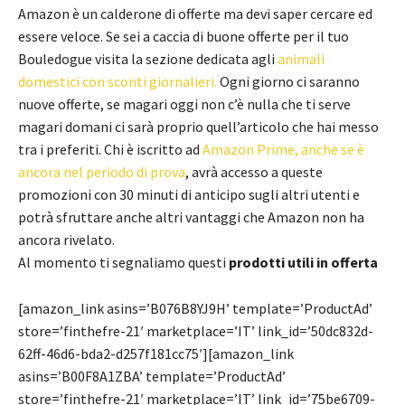
Amazon è un calderone di offerte ma devi saper cercare ed
essere veloce. Se sei a caccia di buone offerte per il tuo
Bouledogue visita la sezione dedicata agli
animali
domestici con sconti giornalieri.
Ogni giorno ci saranno
nuove offerte, se magari oggi non c’è nulla che ti serve
magari domani ci sarà proprio quell’articolo che hai messo
tra i preferiti. Chi è iscritto ad
Amazon Prime, anche se è
ancora nel periodo di prova
, avrà accesso a queste
promozioni con 30 minuti di anticipo sugli altri utenti e
potrà sfruttare anche altri vantaggi che Amazon non ha
ancora rivelato.
Al momento ti segnaliamo questi
prodotti utili in offerta
[amazon_link asins=’B076B8YJ9H’ template=’ProductAd’
store=’finthefre-21′ marketplace=’IT’ link_id=’50dc832d-
62ff-46d6-bda2-d257f181cc75′][amazon_link
asins=’B00F8A1ZBA’ template=’ProductAd’
store=’finthefre-21′ marketplace=’IT’ link_id=’75be6709-