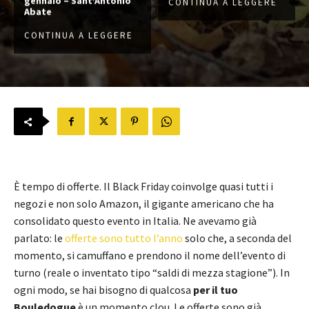
gennaio – Sant’Antonio
CONTINUA A LEGGERE
Abate
CONTINUA A LEGGERE
È tempo di offerte. Il Black Friday coinvolge quasi tutti i
negozi e non solo Amazon, il gigante americano che ha
consolidato questo evento in Italia. Ne avevamo già
parlato: le
offerte sono tutto l’anno
solo che, a seconda del
momento, si camuffano e prendono il nome dell’evento di
turno (reale o inventato tipo “saldi di mezza stagione”). In
ogni modo, se hai bisogno di qualcosa
per il tuo
Bouledogue
è un momento clou. Le offerte sono già