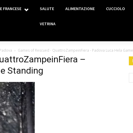
E FRANCESE
SALUTE
ALIMENTAZIONE
CUCCIOLO
VETRINA
 Padova
Games of Rescued - QuattroZampeinFiera - Padova Luca Hela Game
uattroZampeinFiera –
e Standing