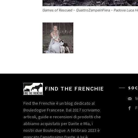
Games of Rescued – QuattroZampeinFiera – Padova Luca H
SOC
FIND THE FRENCHIE
M
Find the Frenchie è un blog dedicato al
F
Bouledogue Francese. Dal 2017 scriviamo
articoli, guide e recensioni di prodotti che
abbiamo acquistato per Dante e Mia, i
nostri due Bouledogue. A febbraio 2023 è
mancato l'amatissimo Dante. A lui è