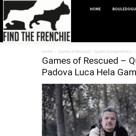
HOME
BOULEDOGU
Home
Games of Rescued – QuattroZampeinFiera –
Games of Rescued – Q
Padova Luca Hela Gam