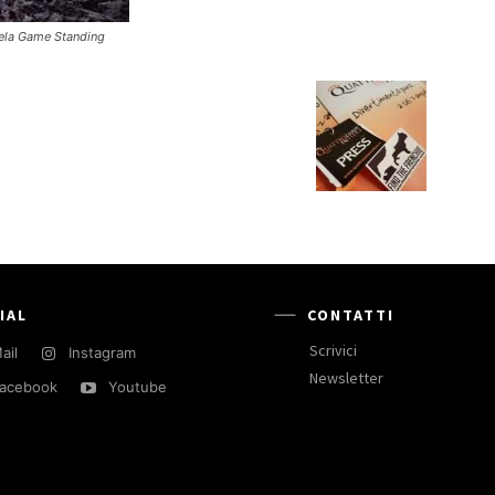
ela Game Standing
IAL
CONTATTI
Scrivici
ail
Instagram
Newsletter
acebook
Youtube