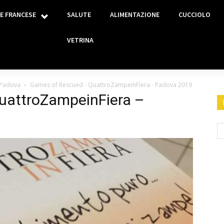
E FRANCESE
SALUTE
ALIMENTAZIONE
CUCCIOLO
VETRINA
 Padova
Games of Rescued - QuattroZampeinFiera - Padova 2019
uattroZampeinFiera –