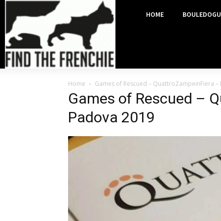
HOME
BOULEDOGU
Home
Games of Rescued – QuattroZampeinFiera –
Games of Rescued – Q
Padova 2019