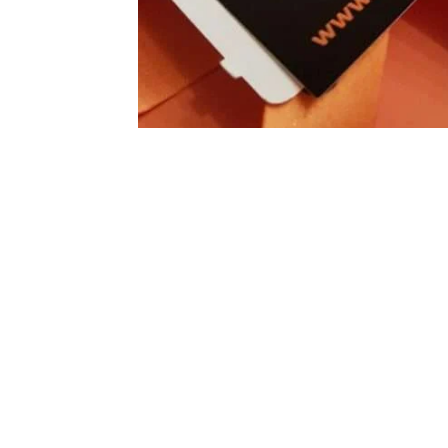
Games of Rescued – QuattroZampeinFiera – Padova 2019
SOC
FIND THE FRENCHIE