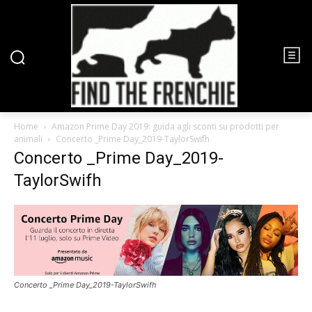
Home
Amazon Prime Day 2019: guida agli sconti su prodotti per
animali
Concerto _Prime Day_2019-TaylorSwifh
Concerto _Prime Day_2019-
TaylorSwifh
Concerto _Prime Day_2019-TaylorSwifh