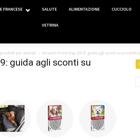
E FRANCESE
SALUTE
ALIMENTAZIONE
CUCCIOLO
VETRINA
prodotti per animali
Amazon Prime Day 2019: guida agli sconti su prodotti p
 guida agli sconti su