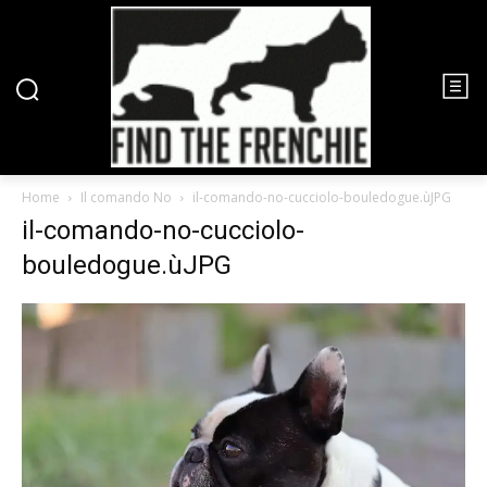
Home
Il comando No
il-comando-no-cucciolo-bouledogue.ùJPG
il-comando-no-cucciolo-
bouledogue.ùJPG