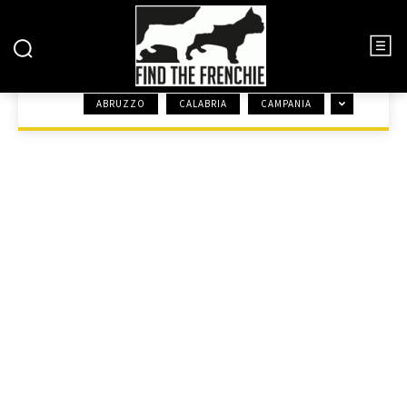
SARDEGNA
ABRUZZO
CALABRIA
CAMPANIA
HOME
ALLEVAMENTI ENCI
SARDEGNA