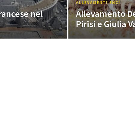
ALLEVAMENTI ENCI
rancese nel
Allevamento Dei
Pirisi e Giulia 
PUBBLICITÀ