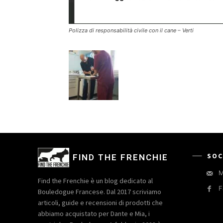
Polizza di responsabilità civile con il cane – Verti
SOC
FIND THE FRENCHIE
M
Find the Frenchie è un blog dedicato al
F
Bouledogue Francese. Dal 2017 scriviamo
articoli, guide e recensioni di prodotti che
abbiamo acquistato per Dante e Mia, i