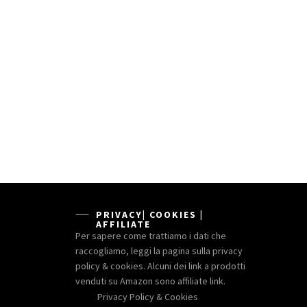
PRIVACY| COOKIES |
AFFILIATE
Per sapere come trattiamo i dati che
raccogliamo, leggi la pagina sulla privacy
policy & cookies. Alcuni dei link a prodotti
venduti su Amazon sono affiliate link.
Privacy Policy & Cookies