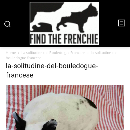
Home
La solitudine del Bouledogue Francese
la-solitudine-del-
bouledogue-francese
la-solitudine-del-bouledogue-
francese