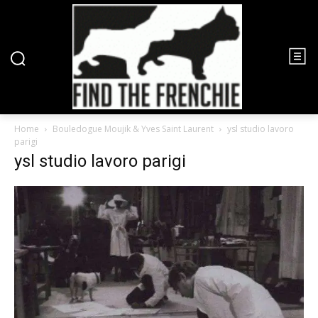
Home
Bouledogue Moujik & Yves Saint Laurent
ysl studio lavoro
parigi
ysl studio lavoro parigi